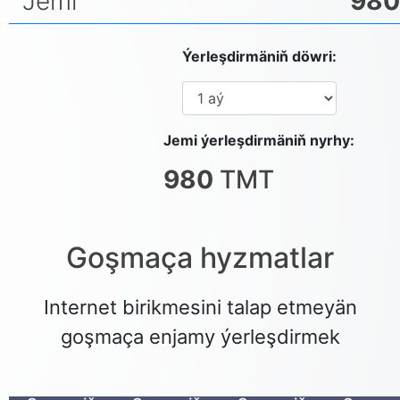
Jemi
980
Ýerleşdirmäniň döwri:
Jemi ýerleşdirmäniň nyrhy:
980
TMT
Goşmaça hyzmatlar
Internet birikmesini talap etmeyän
goşmaça enjamy ýerleşdirmek