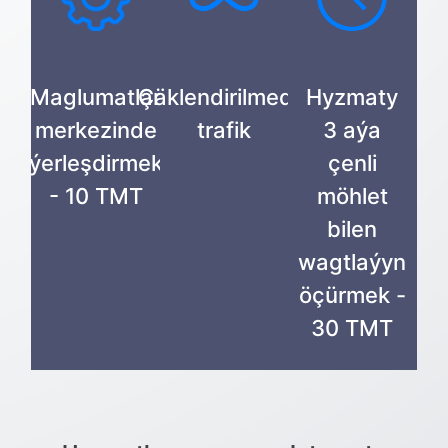
Maglumatlar
Çäklendirilmedik
Hyzmaty
merkezinde
trafik
3 aýa
ýerleşdirmek
çenli
- 10 ТМТ
möhlet
bilen
wagtlaýyn
öçürmek -
30 ТМТ