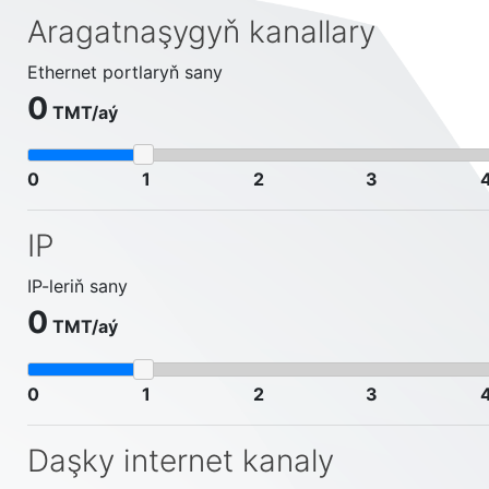
Aragatnaşygyň kanallary
Ethernet portlaryň sany
0
ТМТ/aý
0
1
2
3
IP
IP-leriň sany
0
ТМТ/aý
0
1
2
3
Daşky internet kanaly