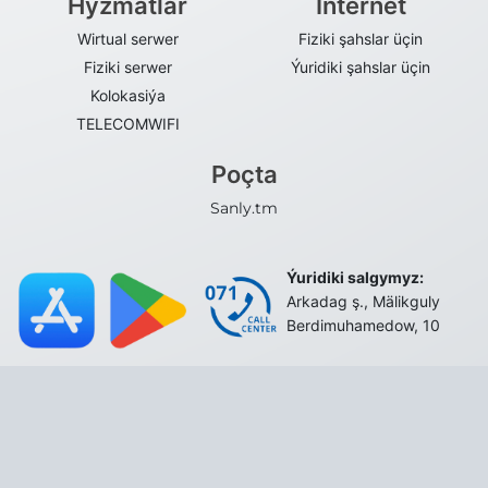
Hyzmatlar
Internet
Wirtual serwer
Fiziki şahslar üçin
Fiziki serwer
Ýuridiki şahslar üçin
Kolokasiýa
TELECOMWIFI
Poçta
Sanly.tm
Ýuridiki salgymyz:
Arkadag ş., Mälikguly
Berdimuhamedow, 10