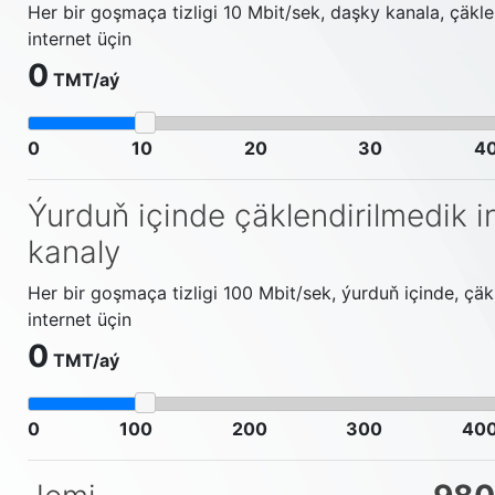
Her bir goşmaça tizligi 10 Mbit/sek, daşky kanala, çäkle
internet üçin
0
ТМТ/aý
0
10
20
30
4
Ýurduň içinde çäklendirilmedik i
kanaly
Her bir goşmaça tizligi 100 Mbit/sek, ýurduň içinde, çäk
internet üçin
0
ТМТ/aý
0
100
200
300
40