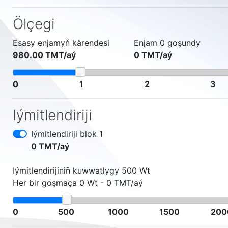
Ölçegi
Esasy enjamyň kärendesi
Enjam 0 goşundy
980.00 ТМТ/aý
0 ТМТ/aý
0
1
2
3
Iýmitlendiriji
Iýmitlendiriji blok 1
0 ТМТ/aý
Iýmitlendirijiniň kuwwatlygy
500
Wt
Her bir goşmaça
0
Wt -
0
ТМТ/aý
0
500
1000
1500
200