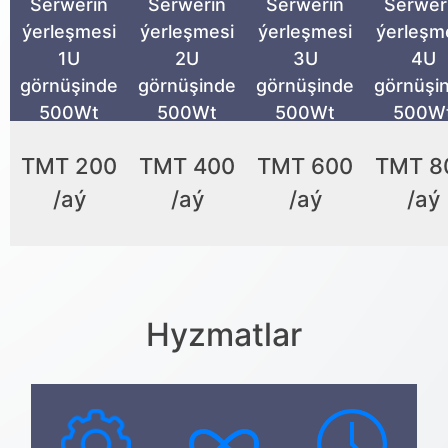
Serweriň
Serweriň
Serweriň
Serwer
ýerleşmesi
ýerleşmesi
ýerleşmesi
ýerleşm
1U
2U
3U
4U
görnüşinde
görnüşinde
görnüşinde
görnüşi
500Wt
500Wt
500Wt
500W
ТМТ 200
ТМТ 400
ТМТ 600
ТМТ 8
/aý
/aý
/aý
/aý
Hyzmatlar