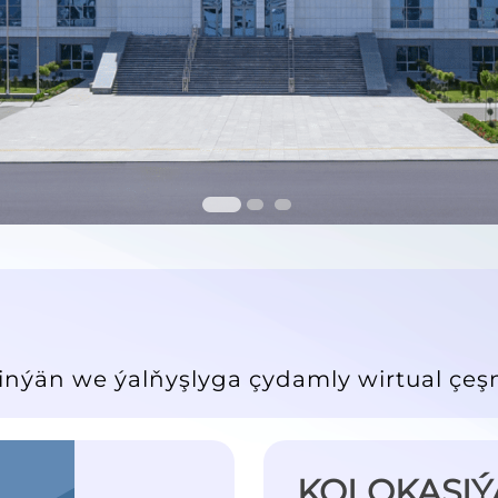
ilinýän we ýalňyşlyga çydamly wirtual çeş
KOLOKASIÝ