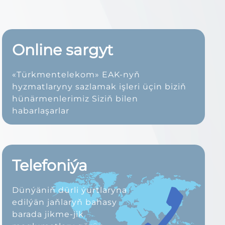
Online sargyt
«Türkmentelekom» EAK-nyň
hyzmatlaryny sazlamak işleri üçin biziň
hünärmenlerimiz Siziň bilen
habarlaşarlar
Telefoniýa
Dünýäniň dürli ýurtlaryna
edilýän jaňlaryň bahasy
barada jikme-jik