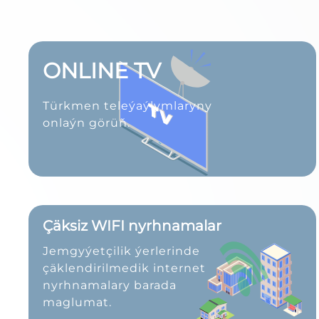
ONLINE TV
Türkmen teleýaýlymlaryny
onlaýn görüň.
Çäksiz WIFI nyrhnamalar
Jemgyýetçilik ýerlerinde
çäklendirilmedik internet
nyrhnamalary barada
maglumat.