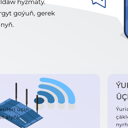
goldaw hyzmaty.
rgyt goýuň, gerek
nyň.
ÝU
ÜÇ
Ýuri
ileri üçin
çäkl
t alyň!
nyr