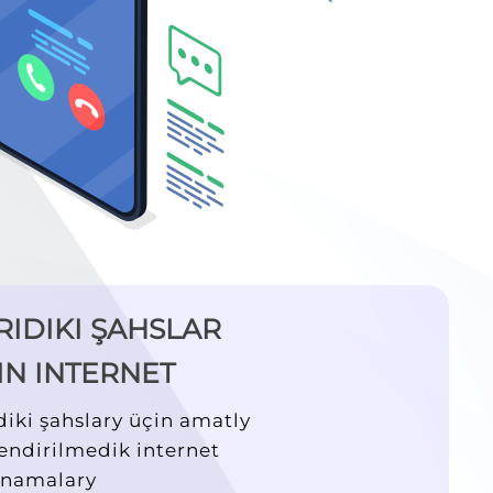
RIDIKI ŞAHSLAR
IN INTERNET
diki şahslary üçin amatly
endirilmedik internet
hnamalary