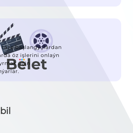
 täze başlangyçlardan
arda öz işlerini onlaýn
yrmak üçin
ýarlar.
bil