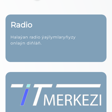
Radio
Halaýan radio ýaýlymlaryňyzy
onlaýn diňläň.