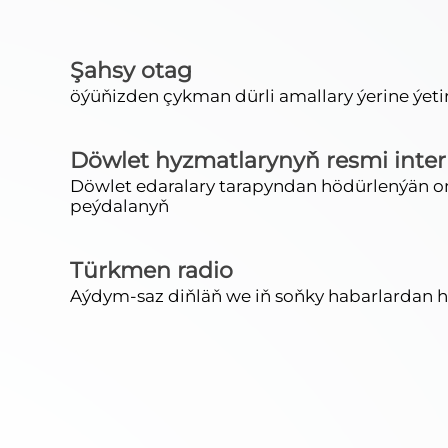
Şahsy otag
öýüňizden çykman dürli amallary ýerine ýet
Döwlet hyzmatlarynyň resmi inter
Döwlet edaralary tarapyndan hödürlenýän 
peýdalanyň
Türkmen radio
Aýdym-saz diňläň we iň soňky habarlardan h