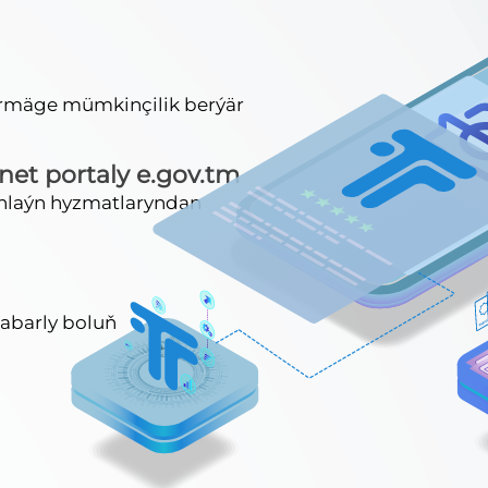
irmäge mümkinçilik berýär
net portaly e.gov.tm
onlaýn hyzmatlaryndan
abarly boluň