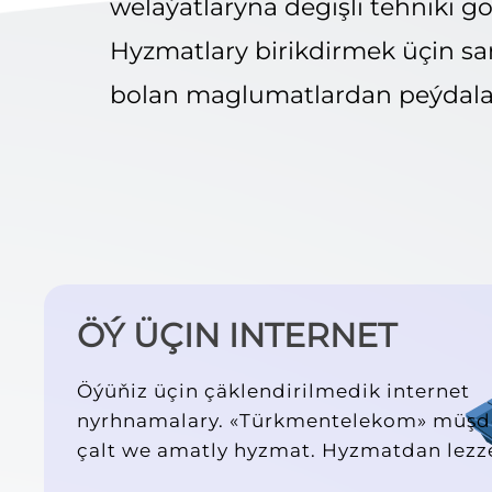
welaýatlaryna degişli tehniki 
Hyzmatlary birikdirmek üçin sa
bolan maglumatlardan peýdala
ÖÝ ÜÇIN INTERNET
Öýüňiz üçin çäklendirilmedik internet
nyrhnamalary. «Türkmentelekom» müşder
çalt we amatly hyzmat. Hyzmatdan lezze