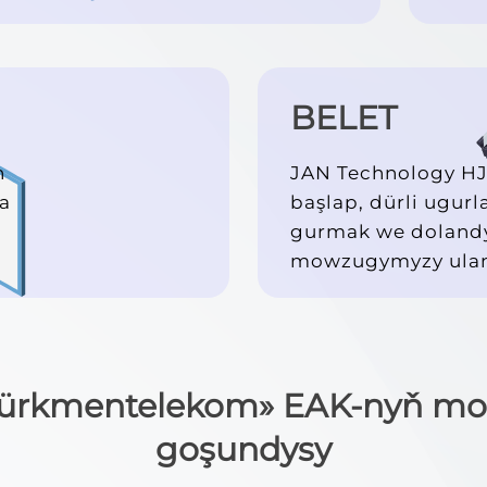
BELET
n
JAN Technology HJ
şa
başlap, dürli ugurl
gurmak we doland
mowzugymyzy ulan
ürkmentelekom» EAK-nyň mo
goşundysy