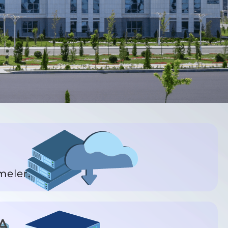
meler.
A