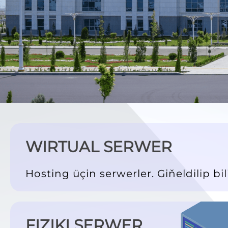
WIRTUAL SERWER
Hosting üçin serwerler. Giňeldilip b
FIZIKI SERWER