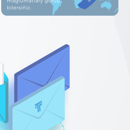
maglumatlary görüp
bilersiňiz.