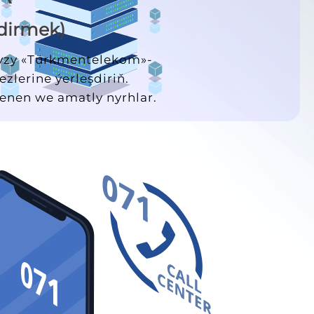
şdirmek)
yzy «Türkmentelekom»-
lerine ýerleşdiriň.
lenen we amatly nyrhlar.