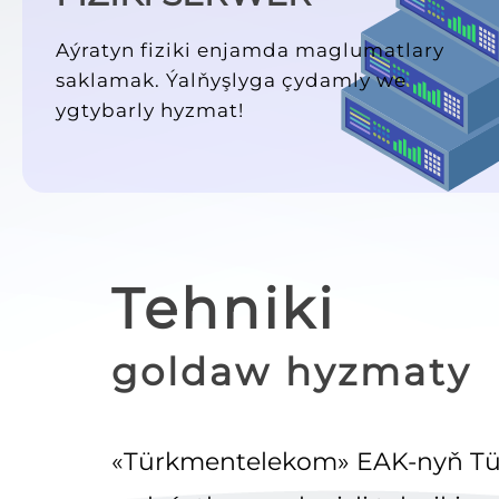
Aýratyn fiziki enjamda maglumatlary
saklamak. Ýalňyşlyga çydamly we
ygtybarly hyzmat!
Tehniki
goldaw hyzmaty
«Türkmentelekom» EAK-nyň Tü