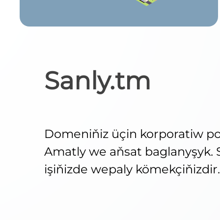
Sanly.tm
Domeniňiz üçin korporatiw po
Amatly we aňsat baglanyşyk. 
işiňizde wepaly kömekçiňizdir.