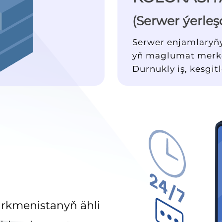
(Serwer ýerle
Serwer enjamlaryň
yň maglumat merkez
Durnukly iş, kesgit
rkmenistanyň ähli