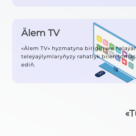
Älem TV
«Älem TV» hyzmatyna birigiň we halaýa
teleýaýlymlaryňyzy rahatlyk bilen toma
ediň.
«T