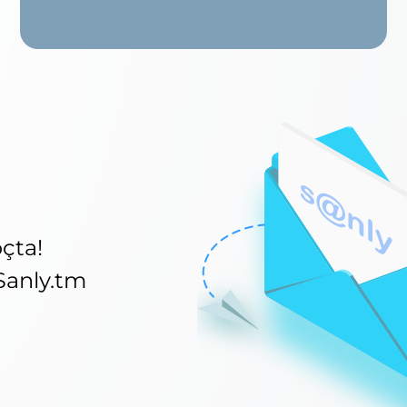
çta!
Sanly.tm