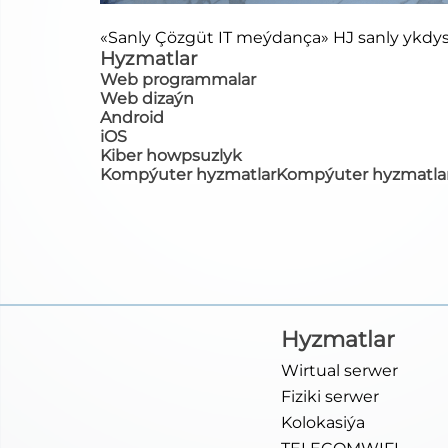
«Sanly Çözgüt IT meýdança» HJ sanly ykdysa
Hyzmatlar
Web programmalar
Web dizaýn
Android
iOS
Kiber howpsuzlyk
Kompýuter hyzmatlarKompýuter hyzmatla
Hyzmatlar
Wirtual serwer
Fiziki serwer
Kolokasiýa