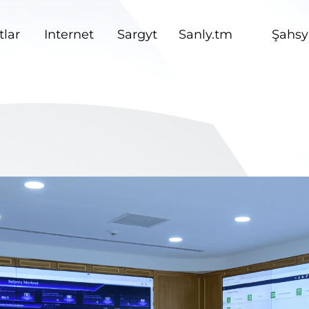
lar
Internet
Sargyt
Sanly.tm
Şahsy