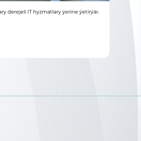
derejeli IT hyzmatlary ýerine ýetirýär.