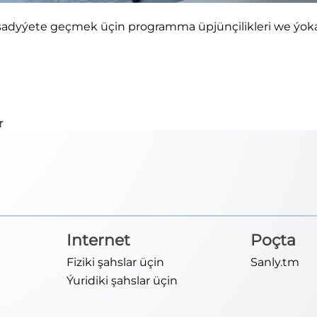
dyýete geçmek üçin programma üpjünçilikleri we ýokary 
r
Internet
Poçta
Fiziki şahslar üçin
Sanly.tm
Ýuridiki şahslar üçin