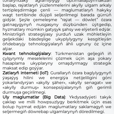
torlaryndaky agramlylygy optimallaşdyrmakdan
başlap, raýatlaryň ýüzlenmelerini akylly ulgam arkaly
tertipleşdirmäge çenli — maglumatlaryň hakyky
wagt tertibinde düýpli seljerilmegi barada gürrüň
gidýär. Şeýle çemeleşme “raýat — döwlet” özara
gatnaşygynyň nusgasyny düýbünden üýtgedip,
hyzmatlary mümkin gatyşyk şahsy we elýeterli edýär.
Ministrligiň strategiýasy ýurduň uzak möhletleýin
geljekdäki bäsdeşlige ukyplylygyny kesgitleýän
öňdebaryjy tehnologiýalaryň ähli ugruny öz içine
alýar.
Kwant tehnologiýalary
: Türkmenistan geljegiň iň
çylşyrymly meselelerini çözmek üçin aşa ýokary
hasaplama ukyplaryny ornaşdyrmagy strategik
maksat edip goýýar.
Zatlaryň interneti (IoT)
: Gurallaryň özara baglylygynyň
ýaşaýyş hilini we energiýa netijeliligini göni
ýokarlandyrýan «akylly şäher», «akylly senagat» we
«akylly durmuş» konsepsiýalarynyň giň gerimli
durmuşa geçirilmegi.
Uly maglumatlar (Big Data)
: Ykdysadyýeti takyk
çaklap we milli howpsuzlygy berkitmek üçin esas
bolup hyzmat edýän maglumatlary saklamagyň we
seljermegiň döwrebap ulgamlarynyň döredilmegi.