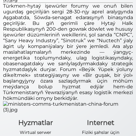
Türkmen-hytaý işewürler forumy we onuň bilen
ugurdaş geçirilýän sergi 28-30-njy aprel aralygynda
Aşgabatda, Söwda-senagat edarasynyň binasynda
geçirilýär. Bu giň gerimli çäre Hytaý Halk
Respublikasynyň 200-den gowrak döwlet we hususy
işewürler düzümleriniň wekillerini, şol sanda “CNPC”,
“Sany Heavy Industry”, “Sinotruk” we “Nuctech” ýaly
ägirt uly kompaniýalary bir ýere jemledi. Ara alyp
maslahatlaşmalaryň merkezinde — ýangyç-
energetika toplumyndaky, ulag logistikasyndaky,
obasenagatdaky we sanlylaşdyrmakdaky strategik
hyzmatdaşlyk durýar. Forum «Beýik Ýüpek ýoluny
dikeltmek» strategiýasyny we «Bir guşak, bir ýol»
başlangyjyny özara sazlaşdyrmak üçin möhüm
meýdança bolup hyzmat edýär hem-de
Türkmenistanyň Ýewraziýanyň esasy logistik merkezi
hökmündäki ornyny berkidýär.
Hyzmatlar
Internet
Wirtual serwer
Fiziki şahslar üçin