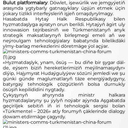
Bulut platformalary
: Döwlet, işewürlik we jemgyýetiň
arasynda ygtybarly gatnaşyklary üpjün etmek üçin
ýokary tizlikli interfeýsleriň işjeň ornaşdyrylmagy.
Hasabatda Hytaý Halk Respublikasy bilen
hyzmatdaşlyga aýratyn orun berildi. Hytaýyň ägirt uly
innowasion tejribesiniň we Türkmenistanyň anyk
strategik maksatlarynyň birleşmegi emeli aň we
neýroulgam tehnologiýalary babatynda bilelikdäki
ylmy-barlag merkezlerini döretmäge ýol açýar.
«Hyzmatdaşlyk, ynam, ösüş — bu diňe bir şygar däl-
de, eýsem biziň hereketlerimiziň meýilnamasydyr»
diýip, Hajymyrat Hudaýgulyýew sözüni jemledi we şu
günki günde maglumatlaryň täze energiýadygyny,
batyrgaý tehnologik çözgütleriň bolsa durnukly
ösüşiň kepilididini nygtady.
Çykyşynyň ahyrynda ministr halkara
hyzmatdaşlaryny şu ýylyň noýabr aýynda Aşgabatda
geçiriljek sebitiň iň iri tehnologik sergisi bolan
«Türkmentel – 2026» atly forumyň çäklerinde dialogy
dowam etdirmäge çagyrdy.