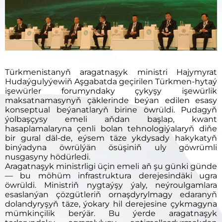
Türkmenistanyň aragatnaşyk ministri Hajymyrat
Hudaýgulyýewiň Aşgabatda geçirilen Türkmen-hytaý
işewürler forumyndaky çykyşy işewürlik
maksatnamasynyň çäklerinde beýan edilen esasy
konseptual beýanatlaryň birine öwrüldi. Pudagyň
ýolbaşçysy emeli aňdan başlap, kwant
hasaplamalaryna çenli bolan tehnologiýalaryň diňe
bir gural däl-de, eýsem täze ykdysady hakykatyň
binýadyna öwrülýän ösüşiniň uly göwrümli
nusgasyny hödürledi.
Aragatnaşyk ministrligi üçin emeli aň şu günki günde
— bu möhüm infrastruktura derejesindäki ugra
öwrüldi. Ministriň nygtaýşy ýaly, neýroulgamlara
esaslanýan çözgütleriň ornaşdyrylmagy edaranyň
dolandyryşyň täze, ýokary hil derejesine çykmagyna
mümkinçilik berýär. Bu ýerde aragatnaşyk