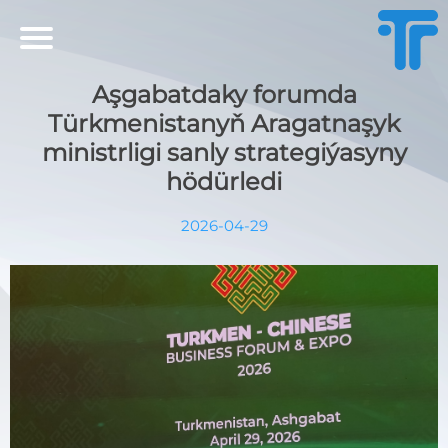
Aşgabatdaky forumda
Türkmenistanyň Aragatnaşyk
ministrligi sanly strategiýasyny
hödürledi
2026-04-29