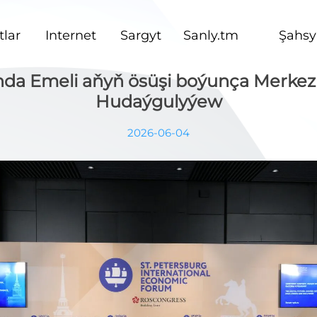
lar
Internet
Sargyt
Sanly.tm
Şahsy
a Emeli aňyň ösüşi boýunça Merkezi
Hudaýgulyýew
2026-06-04