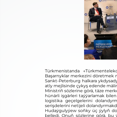
Türkmenistanda «Türkmentelek
Başarnyklar merkezini döretmek m
Sankt-Peterburg halkara ykdysad
atly mejlisinde çykyş edende mäli
Ministriň sözlerine görä, täze merk
hünärli işgärleri taýýarlamak bile
logistika geçelgelerini dolan
serişdelerini netijeli dolandyrma
Hudaýgulyýew soňky üç ýylyň dow
belledi. Onuň sözlerine görä, b