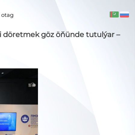
 otag
 döretmek göz öňünde tutulýar –