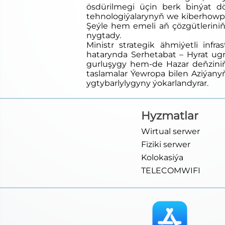
ösdürilmegi üçin berk binýat d
tehnologiýalarynyň we kiberhowps
Şeýle hem emeli aň çözgütleriniň
nygtady.
Ministr strategik ähmiýetli inf
hatarynda Serhetabat – Hyrat ug
gurluşygy hem-de Hazar deňzini
taslamalar Ýewropa bilen Aziýanyň
ygtybarlylygyny ýokarlandyrar.
Hyzmatlar
Wirtual serwer
Fiziki serwer
Kolokasiýa
TELECOMWIFI