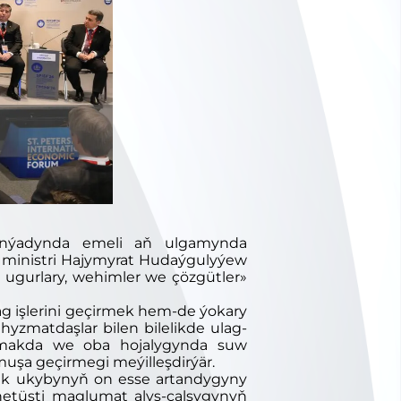
binýadynda emeli aň ulgamynda
k ministri Hajymyrat Hudaýgulyýew
ugurlary, wehimler we çözgütler»
rlag işlerini geçirmek hem-de ýokary
 hyzmatdaşlar bilen bilelikde ulag-
yrmakda we oba hojalygynda suw
uşa geçirmegi meýilleşdirýär.
lik ukybynyň on esse artandygyny
hetüsti maglumat alyş-çalşygynyň