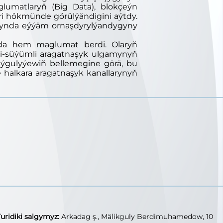
lumatlaryň (Big Data), blokçeýn
ri hökmünde görülýändigini aýtdy.
larynda eýýäm ornaşdyrylýandygyny
arada hem maglumat berdi. Olaryň
ki-süýümli aragatnaşyk ulgamynyň
ýgulyýewiň bellemegine görä, bu
e halkara aragatnaşyk kanallarynyň
uridiki salgymyz:
Arkadag ş., Mälikguly Berdimuhamedow, 10