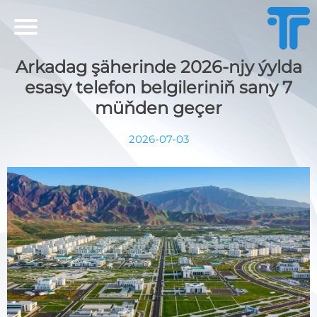
Arkadag şäherinde 2026-njy ýylda
esasy telefon belgileriniň sany 7
müňden geçer
2026-07-03