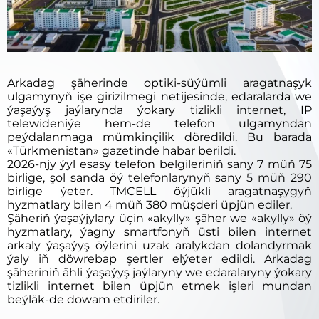
Arkadag şäherinde optiki-süýümli aragatnaşyk
ulgamynyň işe girizilmegi netijesinde, edaralarda we
ýaşaýyş jaýlarynda ýokary tizlikli internet, IP
telewideniýe hem-de telefon ulgamyndan
peýdalanmaga mümkinçilik döredildi. Bu barada
«Türkmenistan» gazetinde habar berildi.
2026-njy ýyl esasy telefon belgileriniň sany 7 müň 75
birlige, şol sanda öý telefonlarynyň sany 5 müň 290
birlige ýeter. TMCELL öýjükli aragatnaşygyň
hyzmatlary bilen 4 müň 380 müşderi üpjün ediler.
Şäheriň ýaşaýjylary üçin «akylly» şäher we «akylly» öý
hyzmatlary, ýagny smartfonyň üsti bilen internet
arkaly ýaşaýyş öýlerini uzak aralykdan dolandyrmak
ýaly iň döwrebap şertler elýeter edildi. Arkadag
şäheriniň ähli ýaşaýyş jaýlaryny we edaralaryny ýokary
tizlikli internet bilen üpjün etmek işleri mundan
beýläk-de dowam etdiriler.