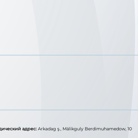
ический адрес:
Arkadag ş., Mälikguly Berdimuhamedow, 10