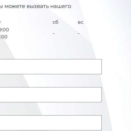
вы можете вызвать нашего
т
сб
вс
9:00
-
-
8:00