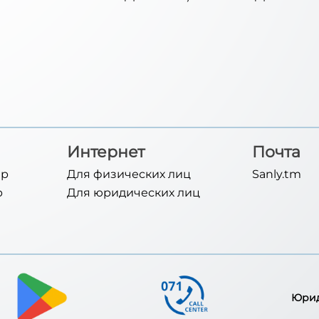
Интернет
Почта
ер
Для физических лиц
Sanly.tm
р
Для юридических лиц
Юрид