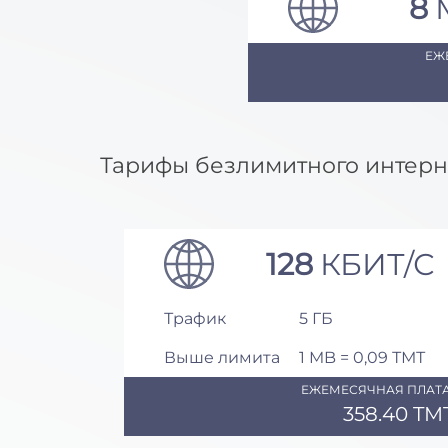
8
ЕЖ
Тарифы безлимитного интерн
128
КБИТ/С
Трафик
5 ГБ
Выше лимита
1 MB = 0,09 ТМТ
ЕЖЕМЕСЯЧНАЯ ПЛАТА
358.40 TM