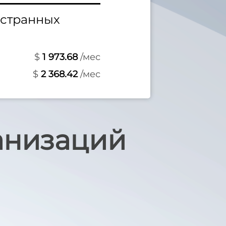
остранных
$
1 973.68
/мес
$
2 368.42
/мес
анизаций