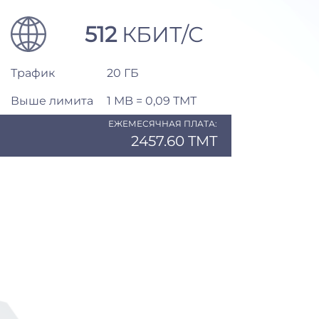
512
КБИТ/С
Трафик
20 ГБ
Выше лимита
1 MB = 0,09 ТМТ
ЕЖЕМЕСЯЧНАЯ ПЛАТА:
2457.60 TMT