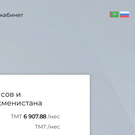
кабинет
сов и
кменистана
TMT
6 907.88
/мес
TMT
/мес