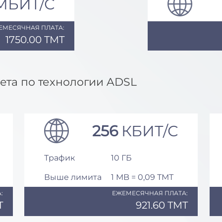
МБИТ/С
ЕМЕСЯЧНАЯ ПЛАТА:
1750.00 TMT
ета по технологии ADSL
256
КБИТ/С
Трафик
10 ГБ
Выше лимита
1 MB = 0,09 ТМТ
:
ЕЖЕМЕСЯЧНАЯ ПЛАТА:
T
921.60 TMT