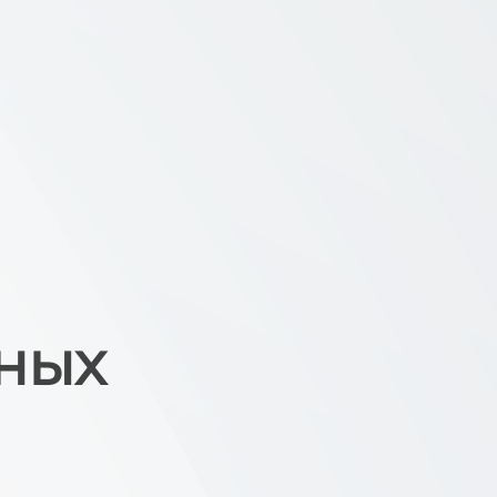
ных
а