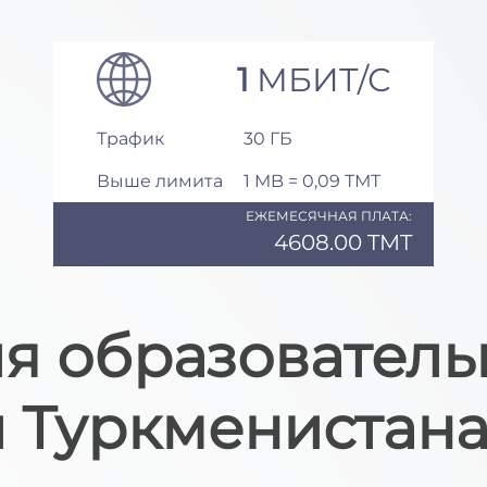
1
МБИТ/С
Трафик
30 ГБ
Выше лимита
1 MB = 0,09 ТМТ
ЕЖЕМЕСЯЧНАЯ ПЛАТА:
4608.00 TMT
ля образователь
 Туркменистан