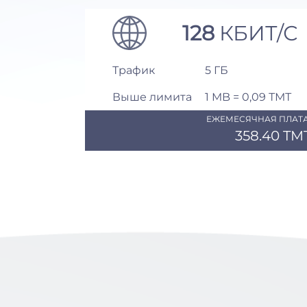
128
КБИТ/С
Трафик
5 ГБ
Выше лимита
1 MB = 0,09 ТМТ
ЕЖЕМЕСЯЧНАЯ ПЛАТА
358.40 TM